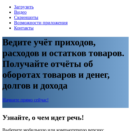
Загрузить
Видео
Скриншоты
Возможности приложения
Контакты
Ведите учёт приходов,
расходов и остатков товаров.
Получайте отчёты об
оборотах товаров и денег,
долгов и дохода
Начните прямо сейчас!
Узнайте, о чем идет речь!
Выберите мобильную или компьютерную версию: