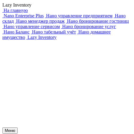
Lazy Inventory
На главную
Nano Enterprise Plus
Нано управление предприятием
Нано
склад
Нано менеджер продаж
Нано бронирование гостиниц
Нано управление сервисом
Нано бронирование услуг
Нано Баланс
Нано табельный учёт
Нано домашнее
имущество
Lazy Inventory
Меню